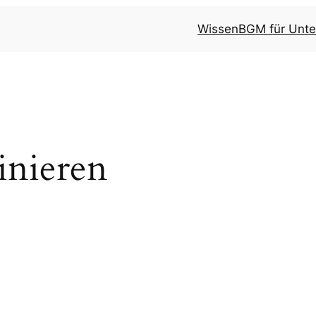
Wissen
BGM für Unt
ainieren