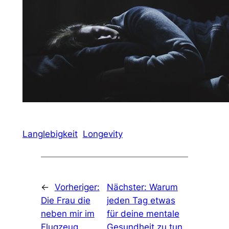
Langlebigkeit
Longevity
←
Vorheriger:
Nächster:
Warum
Die Frau die
jeden Tag etwas
neben mir im
für deine mentale
Flugzeug
Gesundheit zu tun