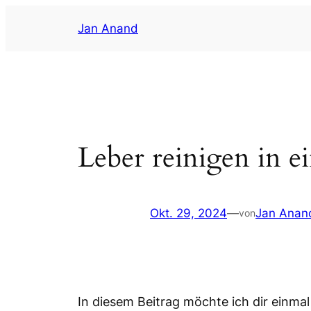
Zum
Jan Anand
Inhalt
springen
Leber reinigen in e
Okt. 29, 2024
—
Jan Anan
von
In diesem Beitrag möchte ich dir einmal