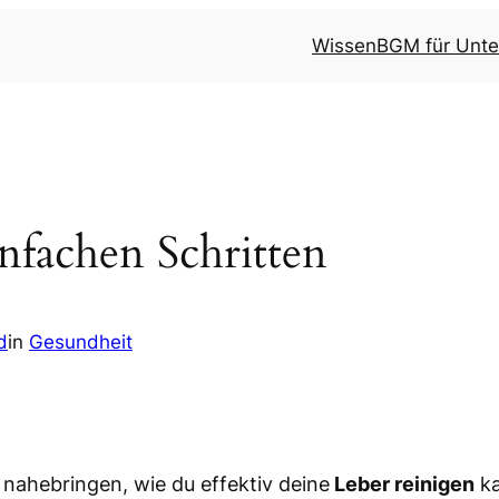
Wissen
BGM für Unt
infachen Schritten
d
in
Gesundheit
 nahebringen, wie du effektiv deine
Leber reinigen
ka