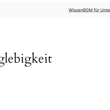
Wissen
BGM für Unt
glebigkeit