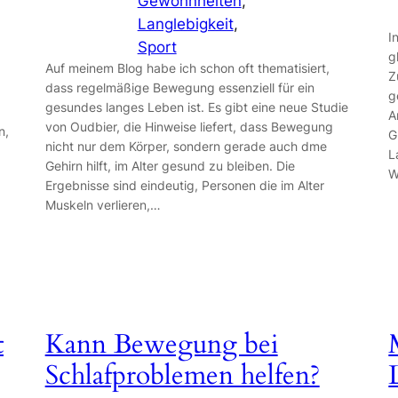
Gewohnheiten
, 
Langlebigkeit
, 
I
Sport
g
Auf meinem Blog habe ich schon oft thematisiert,
Z
dass regelmäßige Bewegung essenziell für ein
g
gesundes langes Leben ist. Es gibt eine neue Studie
A
von Oudbier, die Hinweise liefert, dass Bewegung
n,
G
nicht nur dem Körper, sondern gerade auch dme
L
Gehirn hilft, im Alter gesund zu bleiben. Die
W
Ergebnisse sind eindeutig, Personen die im Alter
Muskeln verlieren,…
t
Kann Bewegung bei
Schlafproblemen helfen?