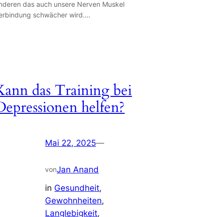
nderen das auch unsere Nerven Muskel
erbindung schwächer wird.…
Kann das Training bei
Depressionen helfen?
Mai 22, 2025
—
Jan Anand
von
in
Gesundheit
, 
Gewohnheiten
, 
Langlebigkeit
, 