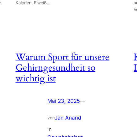
e
Kalorien, Eiweiß…
a
V
Warum Sport für unsere
Gehirngesundheit so
wichtig ist
Mai 23, 2025
—
Jan Anand
von
in