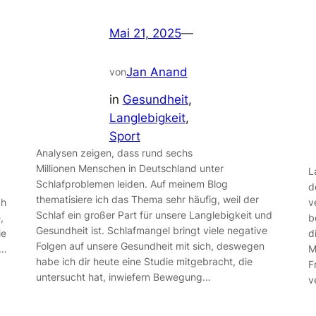
Mai 21, 2025
—
Jan Anand
von
in
Gesundheit
, 
Langlebigkeit
, 
Sport
Analysen zeigen, dass rund sechs
Millionen Menschen in Deutschland unter
L
Schlafproblemen leiden. Auf meinem Blog
d
thematisiere ich das Thema sehr häufig, weil der
ch
v
Schlaf ein großer Part für unsere Langlebigkeit und
,
b
Gesundheit ist. Schlafmangel bringt viele negative
ie
d
Folgen auf unsere Gesundheit mit sich, deswegen
m…
M
habe ich dir heute eine Studie mitgebracht, die
F
untersucht hat, inwiefern Bewegung…
v