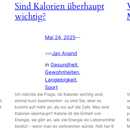
Sind Kalorien überhaupt
wichtig?
Mai 24, 2025
—
Jan Anand
von
in
Gesundheit
, 
Gewohnheiten
, 
Langlebigkeit
, 
Sport
Ich möchte die Frage, ob Kalorien wichtig sind,
V
d
einmal kurz beantworten: Ja sind Sie, aber es
u
t
kommt auf mehr an, als nur auf die Zahl. Was sind
s
Kalorien überhaupt? Kalorie ist die Einheit von
p
g
Energie, sie gibt an, wie viel Energie ein Lebensmittel
K
besitzt – wenn man es verbrennen würde. Fett hat 9
M