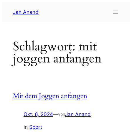
Zum
Jan Anand
Inhalt
springen
Schlagwort:
mit
joggen anfangen
Mit dem Joggen anfangen
Okt. 6, 2024
—
Jan Anand
von
in
Sport