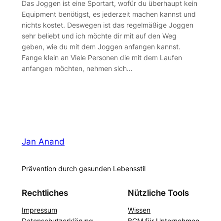
Das Joggen ist eine Sportart, wofür du überhaupt kein
Equipment benötigst, es jederzeit machen kannst und
nichts kostet. Deswegen ist das regelmäßige Joggen
sehr beliebt und ich möchte dir mit auf den Weg
geben, wie du mit dem Joggen anfangen kannst.
Fange klein an Viele Personen die mit dem Laufen
anfangen möchten, nehmen sich…
Jan Anand
Prävention durch gesunden Lebensstil
Rechtliches
Nützliche Tools
Impressum
Wissen
Datenschutzerklärung
BGM für Unternehmen