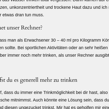
en, unkonzentriertheit und trockene Haut dazu und ich 
er etwas dran tun muss.
et unser Rechner?
ass man als Erwachsener 30 – 40 ml pro Kilogramm Kö
ken sollte. Bei sportlichen Aktivitäten oder an sehr heiße
 aber immer noch mehr trinken, als unser Rechner ausgibt
fst du es generell mehr zu trinken
Zum
, dass du immer eine Trinkmöglichkeit bei dir hast, also
Inhalt
lasche mitnimmst. Auch könnte eine Lösung sein, dass du
springen
nd diesen ungezucket trinkst. Mir hat es geholfen mir ei