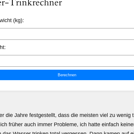
r-Trinkrechner
icht (kg):
ht:
Berechnen
r die Jahre festgestellt, dass die meisten viel zu wenig t
 ich früher auch immer Probleme, ich hatte einfach kein
 das Wasser trinken total vergessen. Dann kamen auf e